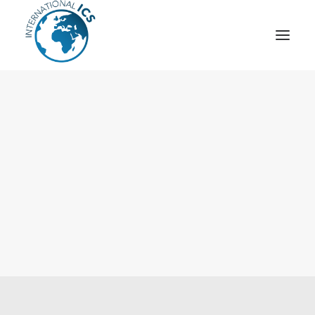
ICS
OPÉRATION “TSCM”
ESPIONNAGE INDUSTRIEL
CYBER
STRATÈGES
MOBILE
VEILLE
ARTICLES
CONTACT
Recherche