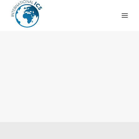
ICS
OPÉRATION “TSCM”
ESPIONNAGE INDUSTRIEL
CYBER
STRATÈGES
MOBILE
VEILLE
ARTICLES
CONTACT
Recherche