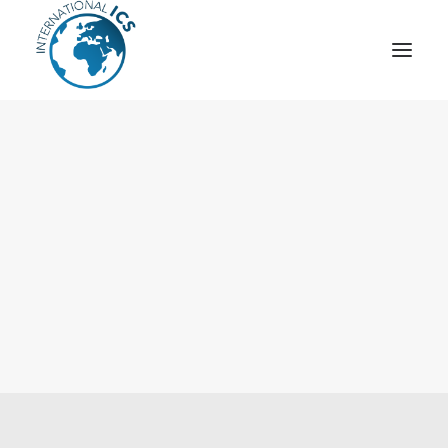
ICS
OPÉRATION “TSCM”
ESPIONNAGE INDUSTRIEL
CYBER
STRATÈGES
MOBILE
VEILLE
ARTICLES
CONTACT
Recherche