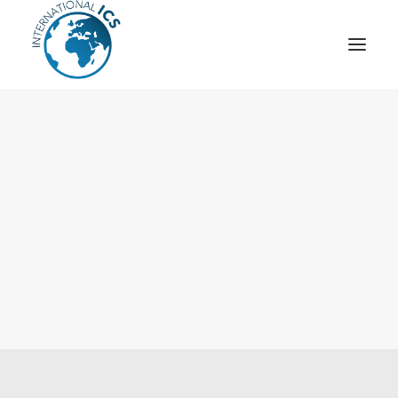
ICS
OPÉRATION “TSCM”
ESPIONNAGE INDUSTRIEL
CYBER
STRATÈGES
MOBILE
VEILLE
ARTICLES
CONTACT
Recherche