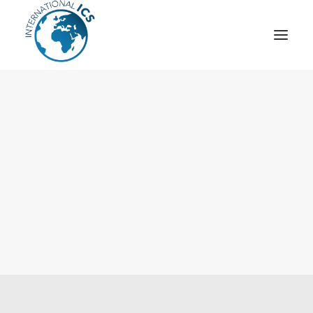
ICS
OPÉRATION “TSCM”
ESPIONNAGE INDUSTRIEL
CYBER
STRATÈGES
MOBILE
VEILLE
ARTICLES
CONTACT
Recherche