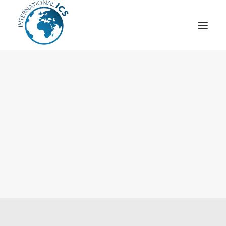
ICS
OPÉRATION “TSCM”
ESPIONNAGE INDUSTRIEL
CYBER
STRATÈGES
MOBILE
VEILLE
ARTICLES
CONTACT
Recherche