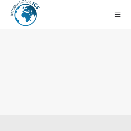
ICS
OPÉRATION “TSCM”
ESPIONNAGE INDUSTRIEL
CYBER
STRATÈGES
MOBILE
VEILLE
ARTICLES
CONTACT
Recherche