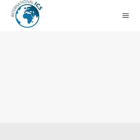
ICS
OPÉRATION “TSCM”
ESPIONNAGE INDUSTRIEL
CYBER
STRATÈGES
MOBILE
VEILLE
ARTICLES
CONTACT
Recherche