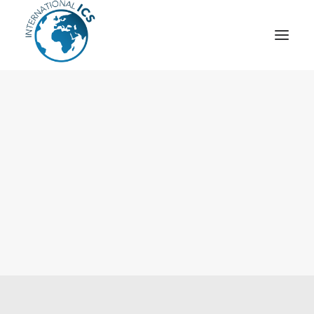
ICS
OPÉRATION “TSCM”
ESPIONNAGE INDUSTRIEL
CYBER
STRATÈGES
MOBILE
VEILLE
ARTICLES
CONTACT
Recherche