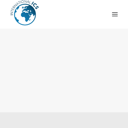
ICS
OPÉRATION “TSCM”
ESPIONNAGE INDUSTRIEL
CYBER
STRATÈGES
MOBILE
VEILLE
ARTICLES
CONTACT
Recherche