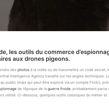
roide, les outils du commerce d’espionna
ires aux drones pigeons.
rendre des
photos
à la volée ou de transmettre un code secret, l
ral Intelligence Agency travaille sur les angles techniques. L
au public (mais qui peut être exploré via un compte Flickr), pr
spionnage
de l’époque de la
guerre froide
, probablement parce
rs utilisé. Ci-dessous, quelques outils classiques du métier et