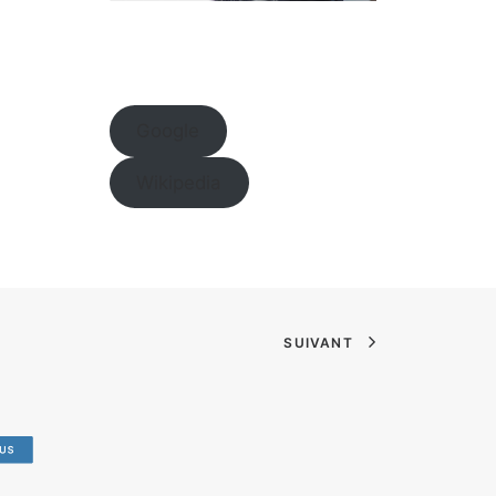
Google
Wikipedia
SUIVANT
US