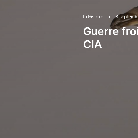
In
Histoire
•
8 septemb
Guerre fro
CIA