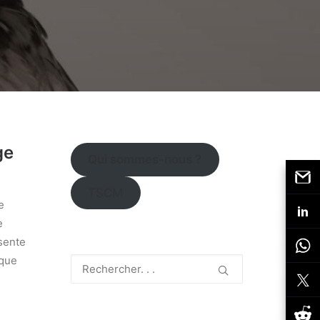
ge
Qui sommes-nous ?
TSCM
e
e
ésente
 que