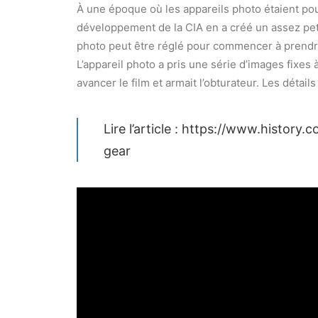
À une époque où les appareils photo étaient pou
développement de la CIA en a créé un assez petit
photo peut être réglé pour commencer à prend
L’appareil photo a pris une série d’images fixes à
avancer le film et armait l’obturateur. Les détai
Lire l’article :
https://www.history.
gear