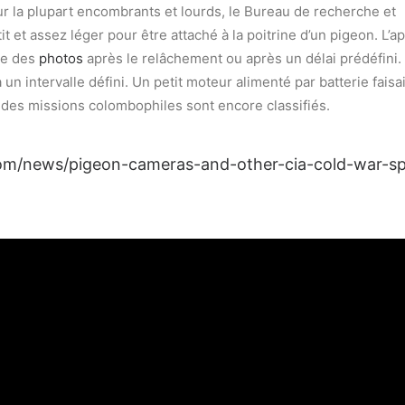
r la plupart encombrants et lourds, le Bureau de recherche et
 et assez léger pour être attaché à la poitrine d’un pigeon. L’ap
re des
photos
après le relâchement ou après un délai prédéfini.
 un intervalle défini. Un petit moteur alimenté par batterie faisai
ls des missions colombophiles sont encore classifiés.
com/news/pigeon-cameras-and-other-cia-cold-war-s