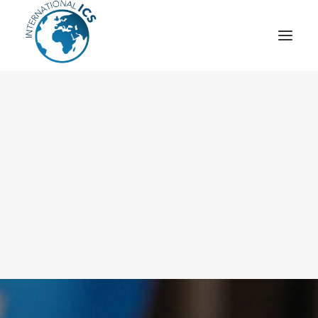
ICS
OPÉRATION “TSCM”
ESPIONNAGE INDUSTRIEL
CYBER
STRATÈGES
MOBILE
VEILLE
ARTICLES
CONTACT
Recherche