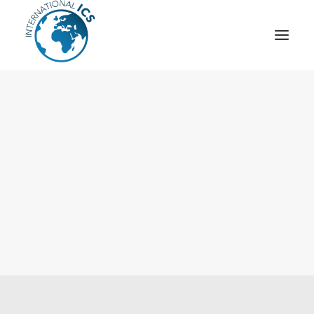
ICS
OPÉRATION “TSCM”
ESPIONNAGE INDUSTRIEL
CYBER
STRATÈGES
MOBILE
VEILLE
ARTICLES
CONTACT
Recherche