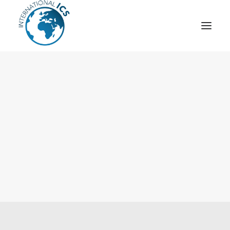
ICS
OPÉRATION “TSCM”
ESPIONNAGE INDUSTRIEL
CYBER
STRATÈGES
MOBILE
VEILLE
ARTICLES
CONTACT
Recherche