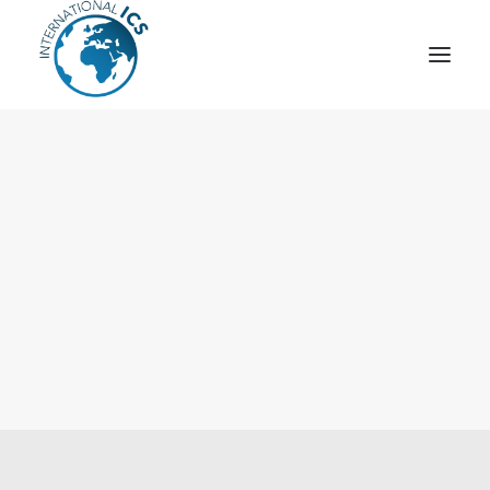
ICS
OPÉRATION “TSCM”
ESPIONNAGE INDUSTRIEL
CYBER
STRATÈGES
MOBILE
VEILLE
ARTICLES
CONTACT
Recherche