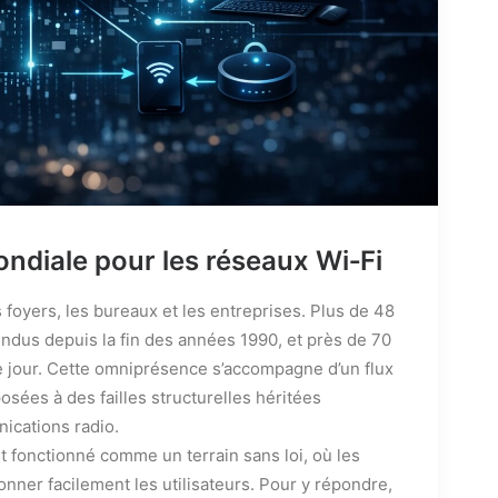
ndiale pour les réseaux Wi‑Fi
 foyers, les bureaux et les entreprises. Plus de 48
endus depuis la fin des années 1990, et près de 70
ue jour. Cette omniprésence s’accompagne d’un flux
sées à des failles structurelles héritées
ications radio.
 fonctionné comme un terrain sans loi, où les
nner facilement les utilisateurs. Pour y répondre,