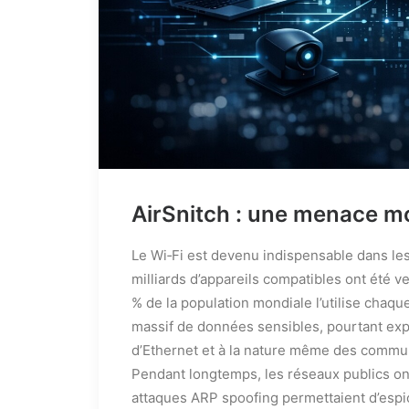
AirSnitch : une menace mo
Le Wi‑Fi est devenu indispensable dans les
milliards d’appareils compatibles ont été v
% de la population mondiale l’utilise chaq
massif de données sensibles, pourtant expo
d’Ethernet et à la nature même des commun
Pendant longtemps, les réseaux publics ont
attaques ARP spoofing permettaient d’espio