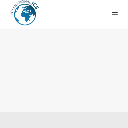
ICS
OPÉRATION “TSCM”
ESPIONNAGE INDUSTRIEL
CYBER
STRATÈGES
MOBILE
VEILLE
ARTICLES
CONTACT
Recherche