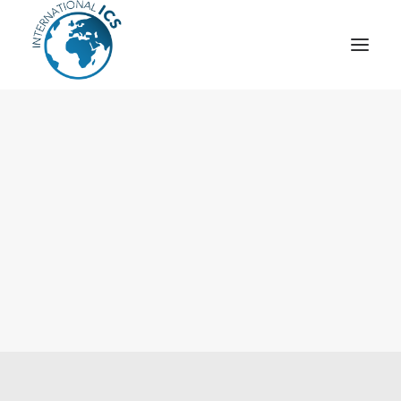
ICS
OPÉRATION “TSCM”
ESPIONNAGE INDUSTRIEL
CYBER
STRATÈGES
MOBILE
VEILLE
ARTICLES
CONTACT
Recherche