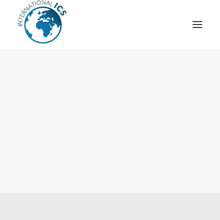
ICS
OPÉRATION “TSCM”
ESPIONNAGE INDUSTRIEL
CYBER
STRATÈGES
MOBILE
VEILLE
ARTICLES
CONTACT
Recherche