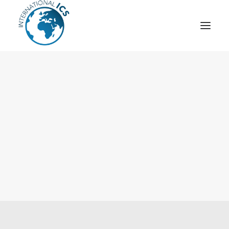
ICS
OPÉRATION “TSCM”
ESPIONNAGE INDUSTRIEL
CYBER
STRATÈGES
MOBILE
VEILLE
ARTICLES
CONTACT
Recherche