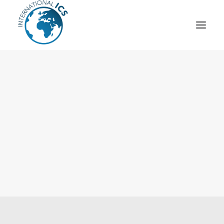
ICS
OPÉRATION “TSCM”
ESPIONNAGE INDUSTRIEL
CYBER
STRATÈGES
MOBILE
VEILLE
ARTICLES
CONTACT
Recherche