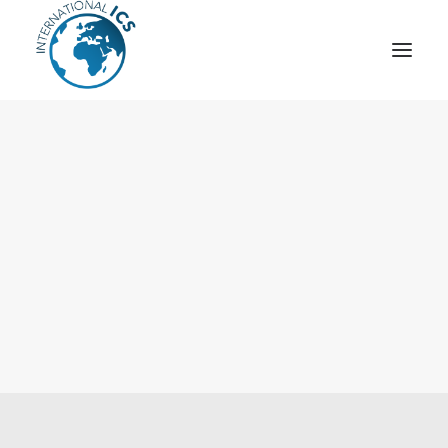
ICS
OPÉRATION “TSCM”
ESPIONNAGE INDUSTRIEL
CYBER
STRATÈGES
MOBILE
VEILLE
ARTICLES
CONTACT
Recherche