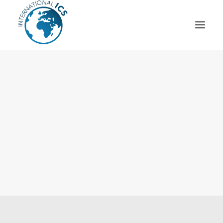
ICS
OPÉRATION “TSCM”
ESPIONNAGE INDUSTRIEL
CYBER
STRATÈGES
MOBILE
VEILLE
ARTICLES
CONTACT
Recherche