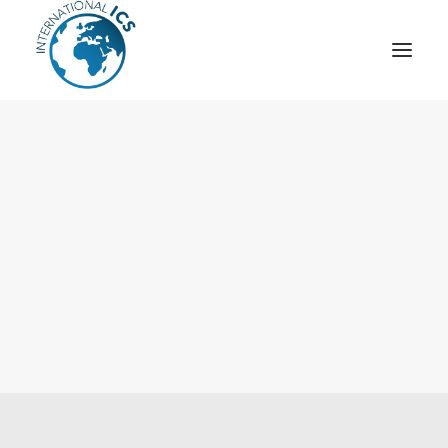
ICS
OPÉRATION “TSCM”
ESPIONNAGE INDUSTRIEL
CYBER
STRATÈGES
MOBILE
VEILLE
ARTICLES
CONTACT
Recherche