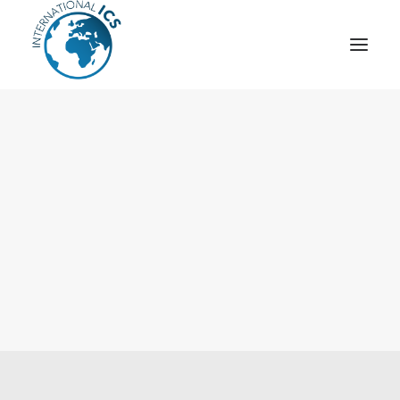
ICS
OPÉRATION “TSCM”
ESPIONNAGE INDUSTRIEL
CYBER
STRATÈGES
MOBILE
VEILLE
ARTICLES
CONTACT
Recherche