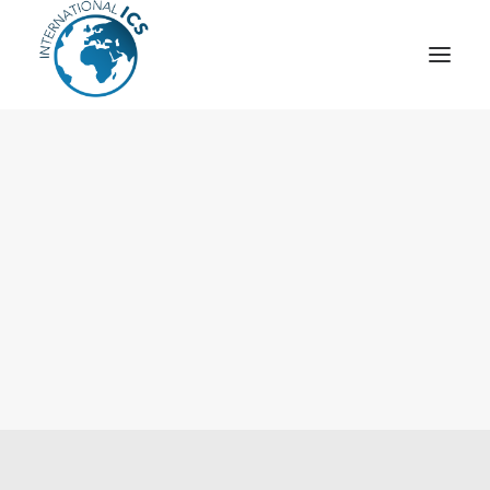
ICS
OPÉRATION “TSCM”
ESPIONNAGE INDUSTRIEL
CYBER
STRATÈGES
MOBILE
VEILLE
ARTICLES
CONTACT
Recherche