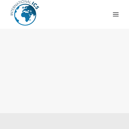
ICS
OPÉRATION “TSCM”
ESPIONNAGE INDUSTRIEL
CYBER
STRATÈGES
MOBILE
VEILLE
ARTICLES
CONTACT
Recherche