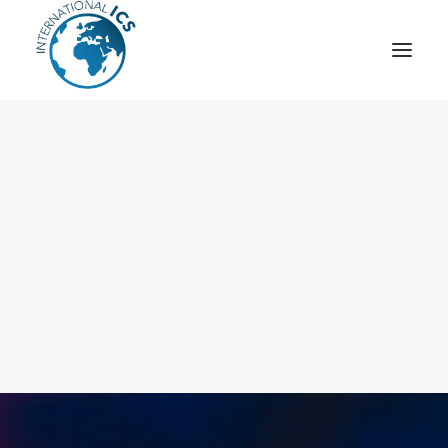
ICS
OPÉRATION “TSCM”
ESPIONNAGE INDUSTRIEL
CYBER
STRATÈGES
MOBILE
VEILLE
ARTICLES
CONTACT
Recherche