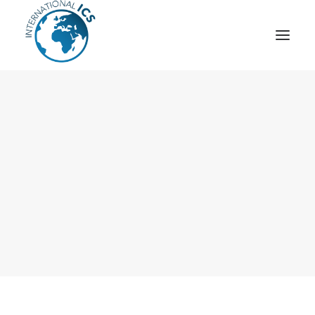
ICS
OPÉRATION “TSCM”
ESPIONNAGE INDUSTRIEL
CYBER
STRATÈGES
MOBILE
VEILLE
ARTICLES
CONTACT
Recherche