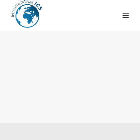
ICS
OPÉRATION “TSCM”
ESPIONNAGE INDUSTRIEL
CYBER
STRATÈGES
MOBILE
VEILLE
ARTICLES
CONTACT
Recherche